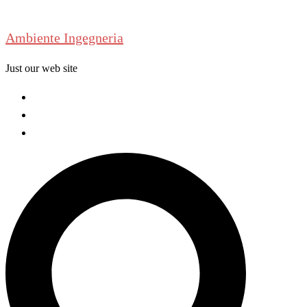
Skip
to
Ambiente Ingegneria
content
Just our web site
Welcome
About us
Contact us
Search