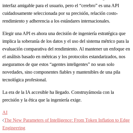
interfaz amigable para el usuario, pero el “cerebro” es una API
cuidadosamente seleccionada por su precisión, relación costo-
rendimiento y adherencia a los estándares internacionales.
Elegir una API es ahora una decisión de ingeniería estratégica que
implica la soberanía de los datos y el uso del sistema métrico para la
evaluación comparativa del rendimiento. Al mantener un enfoque en
el análisis basado en métricas y los protocolos estandarizados, nos
aseguramos de que estos “agentes inteligentes” no sean solo
novedades, sino componentes fiables y mantenibles de una pila
tecnológica profesional.
La era de la IA accesible ha llegado. Construyámosla con la
precisión y la ética que la ingeniería exige.
AI
Post
The New Parameters of Intelligence: From Token Inflation to Edge
navigation
Engineering