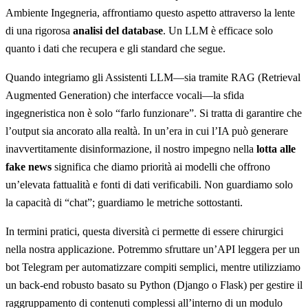
Ambiente Ingegneria, affrontiamo questo aspetto attraverso la lente
di una rigorosa
analisi del database
. Un LLM è efficace solo
quanto i dati che recupera e gli standard che segue.
Quando integriamo gli Assistenti LLM—sia tramite RAG (Retrieval
Augmented Generation) che interfacce vocali—la sfida
ingegneristica non è solo “farlo funzionare”. Si tratta di garantire che
l’output sia ancorato alla realtà. In un’era in cui l’IA può generare
inavvertitamente disinformazione, il nostro impegno nella
lotta alle
fake news
significa che diamo priorità ai modelli che offrono
un’elevata fattualità e fonti di dati verificabili. Non guardiamo solo
la capacità di “chat”; guardiamo le metriche sottostanti.
In termini pratici, questa diversità ci permette di essere chirurgici
nella nostra applicazione. Potremmo sfruttare un’API leggera per un
bot Telegram per automatizzare compiti semplici, mentre utilizziamo
un back-end robusto basato su Python (Django o Flask) per gestire il
raggruppamento di contenuti complessi all’interno di un modulo